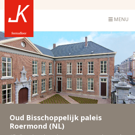
MENU
Oud Bisschoppelijk paleis
Roermond (NL)