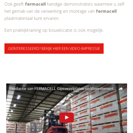
Ook geeft
fermacell
handige demonstraties waarmee u zelf
het gemak van de verwerking en montage van
fermacell
plaatmateriaal kunt ervaren.
Een praktijktraining op bouwlocatie is ook mogelijk.
GEÏNTERESSEERD? BEKIJK HIER EEN VIDEO-IMPRESSIE