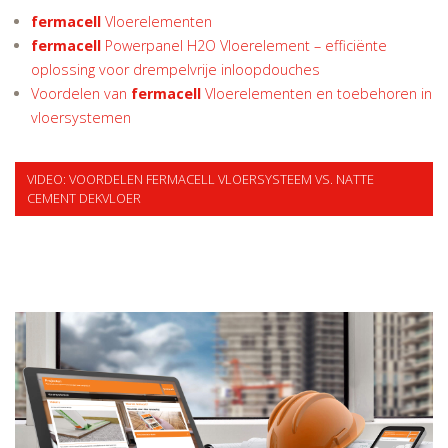
fermacell
Vloerelementen
fermacell
Powerpanel H2O Vloerelement – efficiënte
oplossing voor drempelvrije inloopdouches
Voordelen van
fermacell
Vloerelementen en toebehoren in
vloersystemen
VIDEO: VOORDELEN FERMACELL VLOERSYSTEEM VS. NATTE
CEMENT DEKVLOER